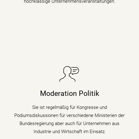
hochklassige Unternehmensveranstaltungen.
Sie taucht in Podiumsdiskussionen, Symposien und
Kongressen in den digitalen Wandel und begleitet als
Moderation Politik
Moderatorin die digitale Transformation indem sie den
Gästen zu verschiedenen Themen auf den Zahn fühlt.
Sie ist regelmäßig für Kongresse und
Podiumsdiskussionen für verschiedene Ministerien der
mehr erfahren
Bundesregierung aber auch für Unternehmen aus
Industrie und Wirtschaft im Einsatz.