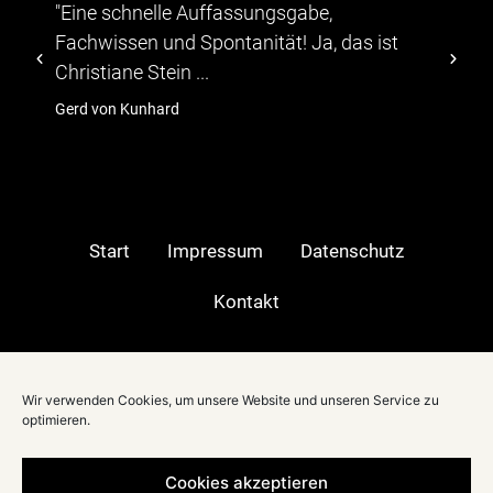
"...Die Teilnehmer zeigten sich von dem
st
abwechslungsreichen Programm, durch das
TV-Moeratorin Christiane Stein führte."
hagebau
Start
Impressum
Datenschutz
Kontakt
Moderatorin in:
Wir verwenden Cookies, um unsere Website und unseren Service zu
Berlin
|
optimieren.
Stuttgart
|
München
|
Cookies akzeptieren