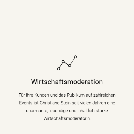
Sie bringt fundiertes Hintergrundwissen (Digitalisierung
& Künstliche Intelligenz) für Wirtschaftsthemen und
Wirtschaftsmoderation
politische Zusammenhänge auf Podiumsdiskussionen
und Fachtagungen mit.
Für ihre Kunden und das Publikum auf zahlreichen
Events ist Christiane Stein seit vielen Jahren eine
mehr erfahren
charmante, lebendige und inhaltlich starke
Wirtschaftsmoderatorin.