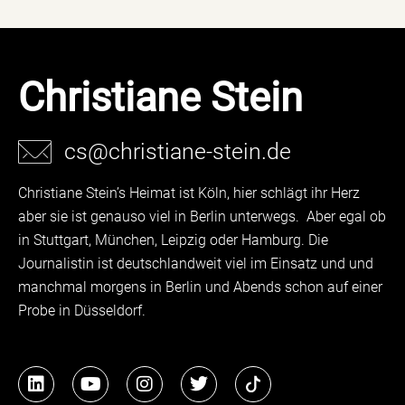
Christiane Stein
cs@christiane-stein.de
Christiane Stein’s Heimat ist Köln, hier schlägt ihr Herz
aber sie ist genauso viel in Berlin unterwegs. Aber egal ob
in Stuttgart, München, Leipzig oder Hamburg. Die
Journalistin ist deutschlandweit viel im Einsatz und und
manchmal morgens in Berlin und Abends schon auf einer
Probe in Düsseldorf.
L
Y
I
T
i
o
n
w