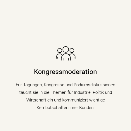
Die Nachrichenjournalistin eröffnet Vorständen,
Ministern und Wirtschaftsgrößen die Bühne auf
Kongressen und Fachtagungen und füllt
Kongressmoderation
Podiumsdiskussionen und Talks mit Kompetenz,
Charme und Lebendigkeit.
Für Tagungen, Kongresse und Podiumsdiskussionen
taucht sie in die Themen für Industrie, Politik und
mehr erfahren
Wirtschaft ein und kommuniziert wichtige
Kernbotschaften ihrer Kunden.