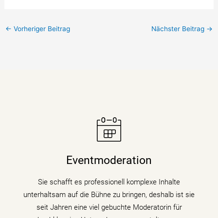
←
Vorheriger Beitrag
Nächster Beitrag
→
Moderatorin Christiane Stein verbindet charmant und
unterhaltsam Nachrichtenkompetenz mit den Themen
Eventmoderation
ihrer Veranstaltung, Tagung oder Kongresses.
Sie schafft es professionell komplexe Inhalte
mehr erfahren
unterhaltsam auf die Bühne zu bringen, deshalb ist sie
seit Jahren eine viel gebuchte Moderatorin für