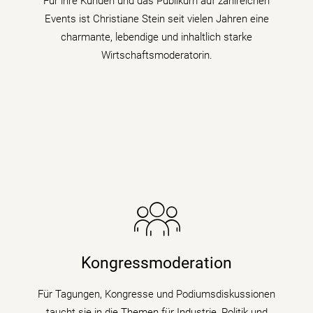
Für ihre Kunden und das Publikum auf zahlreichen
Events ist Christiane Stein seit vielen Jahren eine
mehr erfahren
charmante, lebendige und inhaltlich starke
Wirtschaftsmoderatorin.
Die Nachrichenjournalistin eröffnet Vorständen,
Ministern und Wirtschaftsgrößen die Bühne auf
Kongressen und Fachtagungen und füllt
Kongressmoderation
Podiumsdiskussionen und Talks mit Kompetenz,
Charme und Lebendigkeit.
Für Tagungen, Kongresse und Podiumsdiskussionen
taucht sie in die Themen für Industrie, Politik und