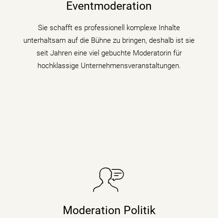
unterhaltsam Nachrichtenkompetenz mit den Themen
Eventmoderation
ihrer Veranstaltung, Tagung oder Kongresses.
Sie schafft es professionell komplexe Inhalte
mehr erfahren
unterhaltsam auf die Bühne zu bringen, deshalb ist sie
seit Jahren eine viel gebuchte Moderatorin für
hochklassige Unternehmensveranstaltungen.
Sie taucht in Podiumsdiskussionen, Symposien und
Kongressen in den digitalen Wandel und begleitet als
Moderation Politik
Moderatorin die digitale Transformation indem sie den