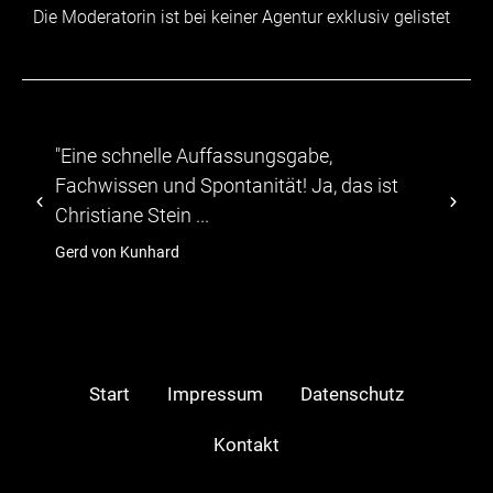
Die Moderatorin ist bei keiner Agentur exklusiv gelistet
Eine schnelle Auffassungsgabe,
"...Die
achwissen und Spontanität! Ja, das ist
abwech
hristiane Stein ...
TV-Moer
erd von Kunhard
hagebau
Start
Impressum
Datenschutz
Kontakt