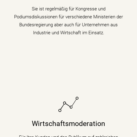
Gästen zu verschiedenen Themen auf den Zahn fühlt.
Sie ist regelmäßig für Kongresse und
Podiumsdiskussionen für verschiedene Ministerien der
mehr erfahren
Bundesregierung aber auch für Unternehmen aus
Industrie und Wirtschaft im Einsatz.
Sie bringt fundiertes Hintergrundwissen (Digitalisierung
& Künstliche Intelligenz) für Wirtschaftsthemen und
Wirtschaftsmoderation
politische Zusammenhänge auf Podiumsdiskussionen
und Fachtagungen mit.