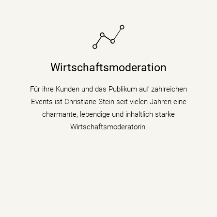
Sie bringt fundiertes Hintergrundwissen (Digitalisierung
& Künstliche Intelligenz) für Wirtschaftsthemen und
Wirtschaftsmoderation
politische Zusammenhänge auf Podiumsdiskussionen
und Fachtagungen mit.
Für ihre Kunden und das Publikum auf zahlreichen
Events ist Christiane Stein seit vielen Jahren eine
mehr erfahren
charmante, lebendige und inhaltlich starke
Wirtschaftsmoderatorin.