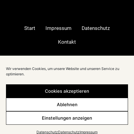
Start
Impressum
Datenschutz
Kontakt
Moderatorin in:
Wir verwenden Cookies, um unsere Website und unseren Service zu
Berlin
|
optimieren.
Stuttgart
|
München
|
Cookies akzeptieren
Düsseldorf
|
Frankfurt
|
Ablehnen
Köln
|
Hamburg
|
Einstellungen anzeigen
Hannover
Datenschutz
Datenschutz
Impressum