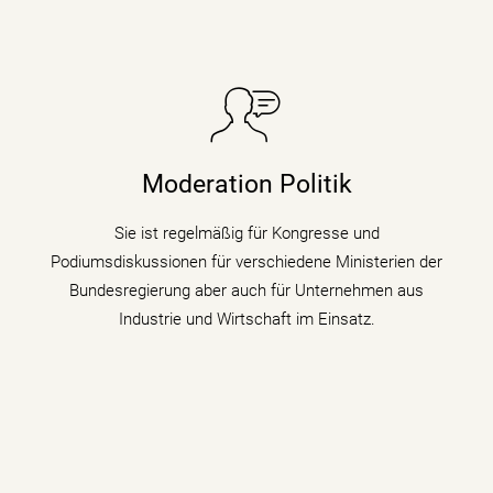
Sie taucht in Podiumsdiskussionen, Symposien und
Kongressen in den digitalen Wandel und begleitet als
Moderation Politik
Moderatorin die digitale Transformation indem sie den
Gästen zu verschiedenen Themen auf den Zahn fühlt.
Sie ist regelmäßig für Kongresse und
Podiumsdiskussionen für verschiedene Ministerien der
mehr erfahren
Bundesregierung aber auch für Unternehmen aus
Industrie und Wirtschaft im Einsatz.