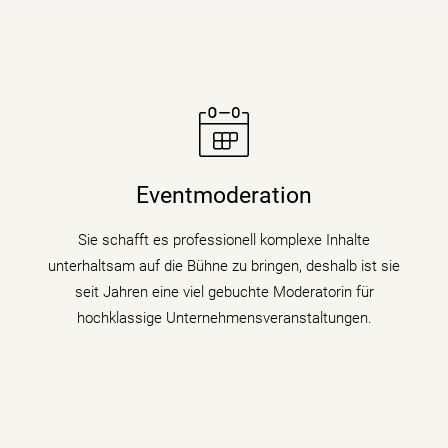
Moderatorin Christiane Stein verbindet charmant und
unterhaltsam Nachrichtenkompetenz mit den Themen
Eventmoderation
ihrer Veranstaltung, Tagung oder Kongresses.
Sie schafft es professionell komplexe Inhalte
mehr erfahren
unterhaltsam auf die Bühne zu bringen, deshalb ist sie
seit Jahren eine viel gebuchte Moderatorin für
hochklassige Unternehmensveranstaltungen.