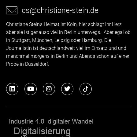
cs@christiane-stein.de
Christiane Stein’s Heimat ist Köln, hier schlägt ihr Herz
aber sie ist genauso viel in Berlin unterwegs. Aber egal ob
in Stuttgart, München, Leipzig oder Hamburg. Die
Journalistin ist deutschlandweit viel im Einsatz und und
manchmal morgens in Berlin und Abends schon auf einer
Probe in Düsseldorf.
L
Y
I
T
i
o
n
w
n
u
s
i
k
t
t
t
e
u
a
t
d
b
g
e
i
e
r
r
n
a
m