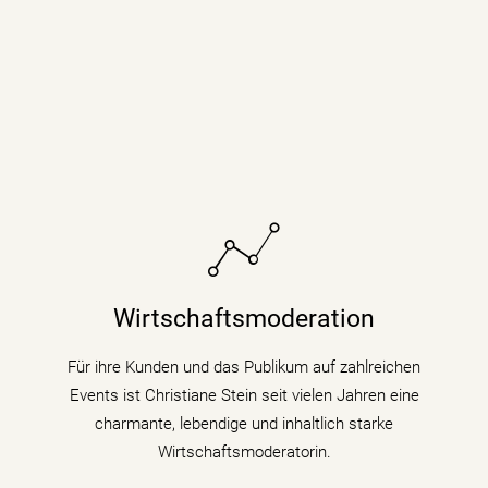
Sie bringt fundiertes Hintergrundwissen (Digitalisierung
& Künstliche Intelligenz) für Wirtschaftsthemen und
Wirtschaftsmoderation
politische Zusammenhänge auf Podiumsdiskussionen
und Fachtagungen mit.
Für ihre Kunden und das Publikum auf zahlreichen
Events ist Christiane Stein seit vielen Jahren eine
mehr erfahren
charmante, lebendige und inhaltlich starke
Wirtschaftsmoderatorin.