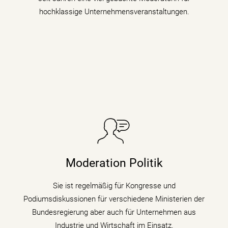
hochklassige Unternehmensveranstaltungen.
Sie taucht in Podiumsdiskussionen, Symposien und
Kongressen in den digitalen Wandel und begleitet als
Moderation Politik
Moderatorin die digitale Transformation indem sie den
Gästen zu verschiedenen Themen auf den Zahn fühlt.
Sie ist regelmäßig für Kongresse und
Podiumsdiskussionen für verschiedene Ministerien der
mehr erfahren
Bundesregierung aber auch für Unternehmen aus
Industrie und Wirtschaft im Einsatz.