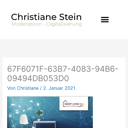
Zum
Inhalt
springen
67F6071F-63B7-4083-94B6-
09494DB053D0
Von
Christiane
/
2. Januar 2021