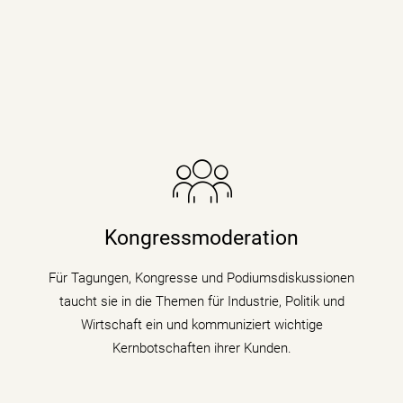
Die Nachrichenjournalistin eröffnet Vorständen,
Ministern und Wirtschaftsgrößen die Bühne auf
Kongressen und Fachtagungen und füllt
Kongressmoderation
Podiumsdiskussionen und Talks mit Kompetenz,
Charme und Lebendigkeit.
Für Tagungen, Kongresse und Podiumsdiskussionen
taucht sie in die Themen für Industrie, Politik und
mehr erfahren
Wirtschaft ein und kommuniziert wichtige
Kernbotschaften ihrer Kunden.