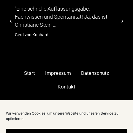
e schnelle Auffassungsgabe,
"...Die Tei
wissen und Spontanität! Ja, das ist
abwechslu
tiane Stein ...
TV-Moerator
von Kunhard
hagebau
Start
Impressum
Datenschutz
Kontakt
Moderatorin in:
Wir verwenden Cookies, um unsere Website und unseren Service zu
Berlin
|
optimieren.
Stuttgart
|
München
|