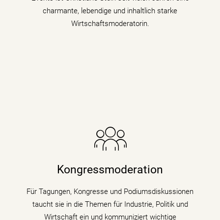
mehr erfahren
charmante, lebendige und inhaltlich starke
Wirtschaftsmoderatorin.
Die Nachrichenjournalistin eröffnet Vorständen,
Ministern und Wirtschaftsgrößen die Bühne auf
Kongressen und Fachtagungen und füllt
Kongressmoderation
Podiumsdiskussionen und Talks mit Kompetenz,
Charme und Lebendigkeit.
Für Tagungen, Kongresse und Podiumsdiskussionen
taucht sie in die Themen für Industrie, Politik und
mehr erfahren
Wirtschaft ein und kommuniziert wichtige