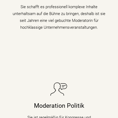
Sie schafft es professionell komplexe Inhalte
mehr erfahren
unterhaltsam auf die Bühne zu bringen, deshalb ist sie
seit Jahren eine viel gebuchte Moderatorin für
hochklassige Unternehmensveranstaltungen.
Sie taucht in Podiumsdiskussionen, Symposien und
Kongressen in den digitalen Wandel und begleitet als
Moderation Politik
Moderatorin die digitale Transformation indem sie den
Gästen zu verschiedenen Themen auf den Zahn fühlt.
Sie ist regelmäßig für Kongresse und