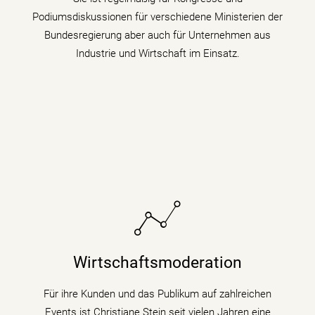
Podiumsdiskussionen für verschiedene Ministerien der
mehr erfahren
Bundesregierung aber auch für Unternehmen aus
Industrie und Wirtschaft im Einsatz.
Sie bringt fundiertes Hintergrundwissen (Digitalisierung
& Künstliche Intelligenz) für Wirtschaftsthemen und
Wirtschaftsmoderation
politische Zusammenhänge auf Podiumsdiskussionen
und Fachtagungen mit.
Für ihre Kunden und das Publikum auf zahlreichen
Events ist Christiane Stein seit vielen Jahren eine