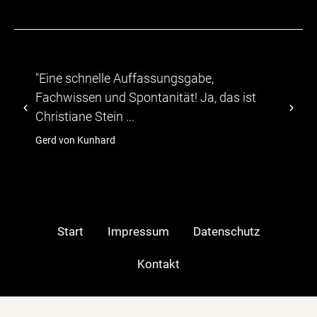
hnelle Auffassungsgabe,
"...Die Teilneh
en und Spontanität! Ja, das ist
abwechslungsr
e Stein ...
TV-Moeratorin C
Kunhard
hagebau
Start
Impressum
Datenschutz
Kontakt
Moderatorin in: