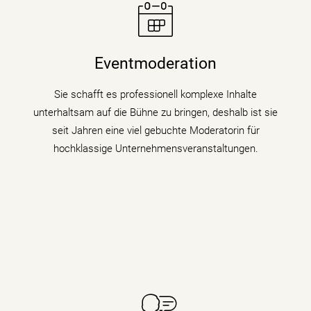
Moderatorin Christiane Stein verbindet charmant und
unterhaltsam Nachrichtenkompetenz mit den Themen
Eventmoderation
ihrer Veranstaltung, Tagung oder Kongresses.
Sie schafft es professionell komplexe Inhalte
mehr erfahren
unterhaltsam auf die Bühne zu bringen, deshalb ist sie
seit Jahren eine viel gebuchte Moderatorin für
hochklassige Unternehmensveranstaltungen.