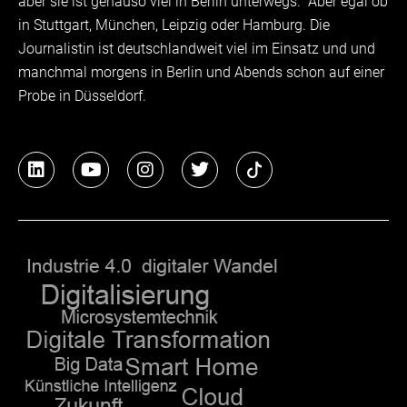
aber sie ist genauso viel in Berlin unterwegs. Aber egal ob
in Stuttgart, München, Leipzig oder Hamburg. Die
Journalistin ist deutschlandweit viel im Einsatz und und
manchmal morgens in Berlin und Abends schon auf einer
Probe in Düsseldorf.
L
Y
I
T
i
o
n
w
n
u
s
i
k
t
t
t
e
u
a
t
d
b
g
e
i
e
r
r
n
a
m