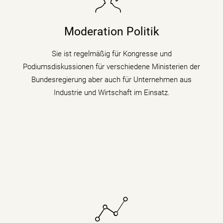
Sie taucht in Podiumsdiskussionen, Symposien und
Kongressen in den digitalen Wandel und begleitet als
Moderation Politik
Moderatorin die digitale Transformation indem sie den
Gästen zu verschiedenen Themen auf den Zahn fühlt.
Sie ist regelmäßig für Kongresse und
Podiumsdiskussionen für verschiedene Ministerien der
mehr erfahren
Bundesregierung aber auch für Unternehmen aus
Industrie und Wirtschaft im Einsatz.
Sie bringt fundiertes Hintergrundwissen (Digitalisierung