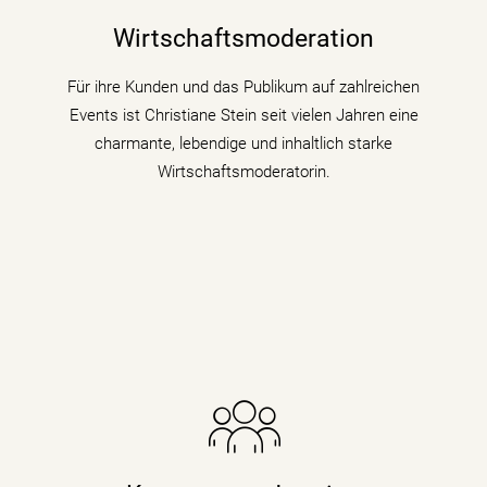
& Künstliche Intelligenz) für Wirtschaftsthemen und
Wirtschaftsmoderation
politische Zusammenhänge auf Podiumsdiskussionen
und Fachtagungen mit.
Für ihre Kunden und das Publikum auf zahlreichen
Events ist Christiane Stein seit vielen Jahren eine
mehr erfahren
charmante, lebendige und inhaltlich starke
Wirtschaftsmoderatorin.
Die Nachrichenjournalistin eröffnet Vorständen,
Ministern und Wirtschaftsgrößen die Bühne auf
Kongressen und Fachtagungen und füllt