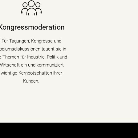
ie Nachrichenjournalistin eröffnet
Vorständen, Ministern und
Wirtschaftsgrößen die Bühne auf
Kongressmoderation
ongressen und Fachtagungen und
llt Podiumsdiskussionen und Talks
Für Tagungen, Kongresse und
mit Kompetenz, Charme und
odiumsdiskussionen taucht sie in
Lebendigkeit.
e Themen für Industrie, Politik und
Wirtschaft ein und kommuniziert
mehr erfahren
wichtige Kernbotschaften ihrer
Kunden.