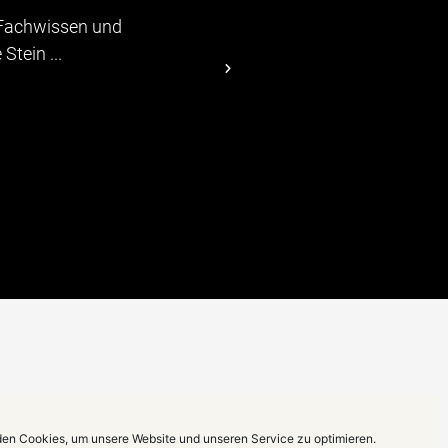
Fachwissen und
"...Die Teilnehmer zeigte
tein ...
abwechslungsreichen Pr
Christiane Stein führte."
hagebau
en Cookies, um unsere Website und unseren Service zu optimieren.