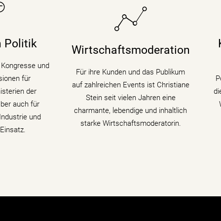
sdiskussionen,
Sie bringt fundiertes
D
ressen in den
Hintergrundwissen (Digitalisierung &
 begleitet als
Künstliche Intelligenz) für
 Politik
Wirtschaftsmoderation
 digitale
Wirtschaftsthemen und politische
K
ndem sie den
Zusammenhänge auf
fü
r Kongresse und
Für ihre Kunden und das Publikum
edenen Themen
Podiumsdiskussionen und
ionen für
P
auf zahlreichen Events ist Christiane
 fühlt.
Fachtagungen mit.
sterien der
di
Stein seit vielen Jahren eine
ber auch für
charmante, lebendige und inhaltlich
ahren
mehr erfahren
ndustrie und
starke Wirtschaftsmoderatorin.
Einsatz.