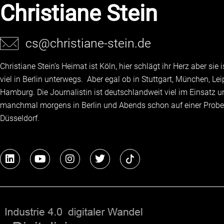
Christiane Stein
cs@christiane-stein.de
Christiane Stein’s Heimat ist Köln, hier schlägt ihr Herz aber sie
viel in Berlin unterwegs. Aber egal ob in Stuttgart, München, Lei
Hamburg. Die Journalistin ist deutschlandweit viel im Einsatz 
manchmal morgens in Berlin und Abends schon auf einer Probe
Düsseldorf.
L
Y
I
T
i
o
n
w
n
u
s
i
k
t
t
t
e
u
a
t
d
b
g
e
i
e
r
r
n
a