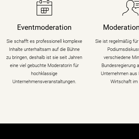
Sie taucht in Podium
Moderatorin Christiane Stein
Symposien und Kong
verbindet charmant und
digitalen Wandel und
Eventmoderation
Moderation
unterhaltsam Nachrichtenkompetenz
Moderatorin die
mit den Themen ihrer Veranstaltung,
Transformation i
Sie schafft es professionell komplexe
Sie ist regelmäßig fü
Tagung oder Kongresses.
Gästen zu verschi
Inhalte unterhaltsam auf die Bühne
Podiumsdiskuss
auf den Zahn
zu bringen, deshalb ist sie seit Jahren
verschiedene Mini
mehr erfahren
eine viel gebuchte Moderatorin für
Bundesregierung a
mehr erf
hochklassige
Unternehmen aus I
Unternehmensveranstaltungen.
Wirtschaft im 