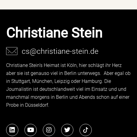
Christiane Stein
cs@christiane-stein.de
Christiane Stein’s Heimat ist Köln, hier schlägt ihr Herz
aber sie ist genauso viel in Berlin unterwegs. Aber egal ob
in Stuttgart, München, Leipzig oder Hamburg. Die
Journalistin ist deutschlandweit viel im Einsatz und und
manchmal morgens in Berlin und Abends schon auf einer
Probe in Düsseldorf.
L
Y
I
T
i
o
n
w