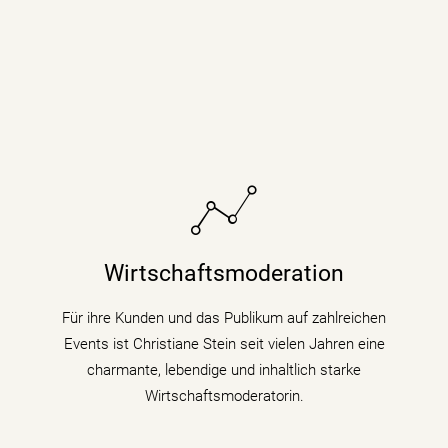
Sie bringt fundiertes Hintergrundwissen (Digitalisierung
& Künstliche Intelligenz) für Wirtschaftsthemen und
Wirtschaftsmoderation
politische Zusammenhänge auf Podiumsdiskussionen
und Fachtagungen mit.
Für ihre Kunden und das Publikum auf zahlreichen
Events ist Christiane Stein seit vielen Jahren eine
mehr erfahren
charmante, lebendige und inhaltlich starke
Wirtschaftsmoderatorin.