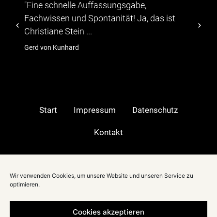
le Auffassungsgabe,
"...Die Teilnehmer 
nd Spontanität! Ja, das ist
abwechslungsreic
ein ...
TV-Moeratorin Chris
ard
hagebau
Start
Impressum
Datenschutz
Kontakt
Moderatorin in:
Wir verwenden Cookies, um unsere Website und unseren Service zu
Berlin
|
optimieren.
Stuttgart
|
München
|
Cookies akzeptieren
Düsseldorf
|