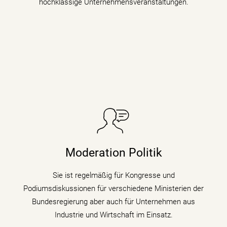
hochklassige Unternehmensveranstaltungen.
Sie taucht in Podiumsdiskussionen, Symposien und
Kongressen in den digitalen Wandel und begleitet als
Moderation Politik
Moderatorin die digitale Transformation indem sie den
Gästen zu verschiedenen Themen auf den Zahn fühlt.
Sie ist regelmäßig für Kongresse und
Podiumsdiskussionen für verschiedene Ministerien der
mehr erfahren
Bundesregierung aber auch für Unternehmen aus
Industrie und Wirtschaft im Einsatz.