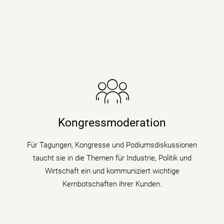
Die Nachrichenjournalistin eröffnet Vorständen,
Ministern und Wirtschaftsgrößen die Bühne auf
Kongressen und Fachtagungen und füllt
Kongressmoderation
Podiumsdiskussionen und Talks mit Kompetenz,
Charme und Lebendigkeit.
Für Tagungen, Kongresse und Podiumsdiskussionen
taucht sie in die Themen für Industrie, Politik und
mehr erfahren
Wirtschaft ein und kommuniziert wichtige
Kernbotschaften ihrer Kunden.