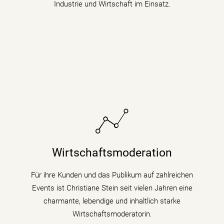
Industrie und Wirtschaft im Einsatz.
Sie bringt fundiertes Hintergrundwissen (Digitalisierung
& Künstliche Intelligenz) für Wirtschaftsthemen und
Wirtschaftsmoderation
politische Zusammenhänge auf Podiumsdiskussionen
und Fachtagungen mit.
Für ihre Kunden und das Publikum auf zahlreichen
Events ist Christiane Stein seit vielen Jahren eine
mehr erfahren
charmante, lebendige und inhaltlich starke
Wirtschaftsmoderatorin.