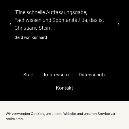
ungsgabe,
"...Die Teilnehmer zeigten si
ität! Ja, das ist
abwechslungsreichen Progr
TV-Moeratorin Christiane Stei
hagebau
Start
Impressum
Datenschutz
Kontakt
Moderatorin in:
Wir verwenden Cookies, um unsere Website und unseren Service zu
Berlin
|
optimieren.
Stuttgart
|