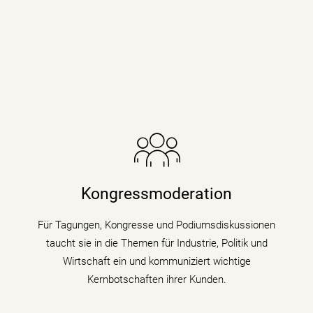
Die Nachrichenjournalistin eröffnet Vorständen,
Ministern und Wirtschaftsgrößen die Bühne auf
Kongressen und Fachtagungen und füllt
Kongressmoderation
Podiumsdiskussionen und Talks mit Kompetenz,
Charme und Lebendigkeit.
Für Tagungen, Kongresse und Podiumsdiskussionen
taucht sie in die Themen für Industrie, Politik und
mehr erfahren
Wirtschaft ein und kommuniziert wichtige
Kernbotschaften ihrer Kunden.