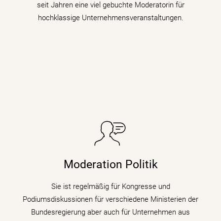
seit Jahren eine viel gebuchte Moderatorin für
hochklassige Unternehmensveranstaltungen.
Sie taucht in Podiumsdiskussionen, Symposien und
Kongressen in den digitalen Wandel und begleitet als
Moderation Politik
Moderatorin die digitale Transformation indem sie den
Gästen zu verschiedenen Themen auf den Zahn fühlt.
Sie ist regelmäßig für Kongresse und
Podiumsdiskussionen für verschiedene Ministerien der
mehr erfahren
Bundesregierung aber auch für Unternehmen aus