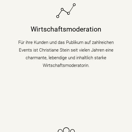
Sie bringt fundiertes Hintergrundwissen (Digitalisierung
& Künstliche Intelligenz) für Wirtschaftsthemen und
Wirtschaftsmoderation
politische Zusammenhänge auf Podiumsdiskussionen
und Fachtagungen mit.
Für ihre Kunden und das Publikum auf zahlreichen
Events ist Christiane Stein seit vielen Jahren eine
mehr erfahren
charmante, lebendige und inhaltlich starke
Wirtschaftsmoderatorin.