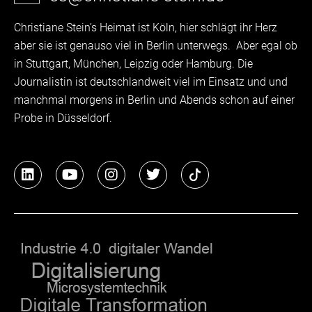
Christiane Stein’s Heimat ist Köln, hier schlägt ihr Herz
aber sie ist genauso viel in Berlin unterwegs. Aber egal ob
in Stuttgart, München, Leipzig oder Hamburg. Die
Journalistin ist deutschlandweit viel im Einsatz und und
manchmal morgens in Berlin und Abends schon auf einer
Probe in Düsseldorf.
L
Y
I
T
i
o
n
w
n
u
s
i
k
t
t
t
e
u
a
t
d
b
g
e
i
e
r
r
n
a
m