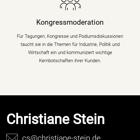
Die Nachrichenjournalistin eröffnet Vorständen,
Ministern und Wirtschaftsgrößen die Bühne auf
Kongressen und Fachtagungen und füllt
Kongressmoderation
Podiumsdiskussionen und Talks mit Kompetenz,
Charme und Lebendigkeit.
Für Tagungen, Kongresse und Podiumsdiskussionen
taucht sie in die Themen für Industrie, Politik und
mehr erfahren
Wirtschaft ein und kommuniziert wichtige
Kernbotschaften ihrer Kunden.
Christiane Stein
cs@christiane-stein.de