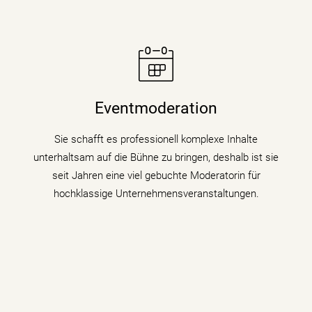
Moderatorin Christiane Stein verbindet charmant und
unterhaltsam Nachrichtenkompetenz mit den Themen
Eventmoderation
ihrer Veranstaltung, Tagung oder Kongresses.
Sie schafft es professionell komplexe Inhalte
mehr erfahren
unterhaltsam auf die Bühne zu bringen, deshalb ist sie
seit Jahren eine viel gebuchte Moderatorin für
hochklassige Unternehmensveranstaltungen.