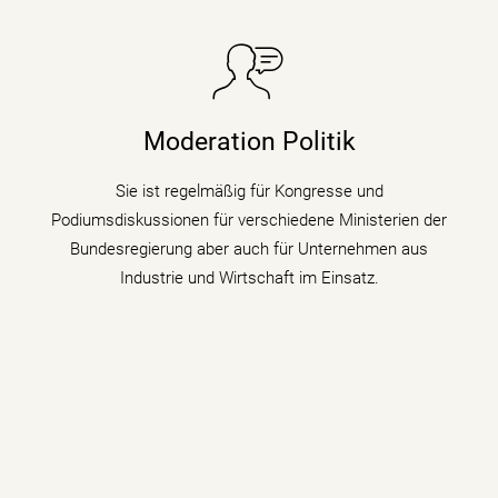
Sie taucht in Podiumsdiskussionen, Symposien und
Kongressen in den digitalen Wandel und begleitet als
Moderation Politik
Moderatorin die digitale Transformation indem sie den
Gästen zu verschiedenen Themen auf den Zahn fühlt.
Sie ist regelmäßig für Kongresse und
Podiumsdiskussionen für verschiedene Ministerien der
mehr erfahren
Bundesregierung aber auch für Unternehmen aus
Industrie und Wirtschaft im Einsatz.