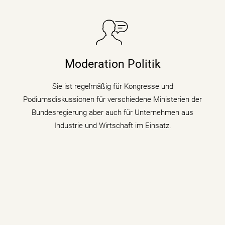
Sie taucht in Podiumsdiskussionen, Symposien und
Kongressen in den digitalen Wandel und begleitet als
Moderation Politik
Moderatorin die digitale Transformation indem sie den
Gästen zu verschiedenen Themen auf den Zahn fühlt.
Sie ist regelmäßig für Kongresse und
Podiumsdiskussionen für verschiedene Ministerien der
mehr erfahren
Bundesregierung aber auch für Unternehmen aus
Industrie und Wirtschaft im Einsatz.