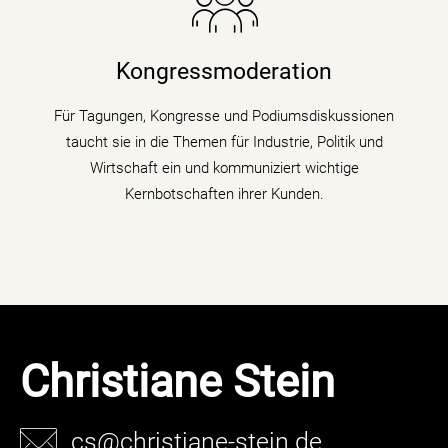
Die Nachrichenjournalistin eröffnet Vorständen,
Ministern und Wirtschaftsgrößen die Bühne auf
Kongressen und Fachtagungen und füllt
Kongressmoderation
Podiumsdiskussionen und Talks mit Kompetenz,
Charme und Lebendigkeit.
Für Tagungen, Kongresse und Podiumsdiskussionen
taucht sie in die Themen für Industrie, Politik und
mehr erfahren
Wirtschaft ein und kommuniziert wichtige
Kernbotschaften ihrer Kunden.
Christiane Stein
cs@christiane-stein.de