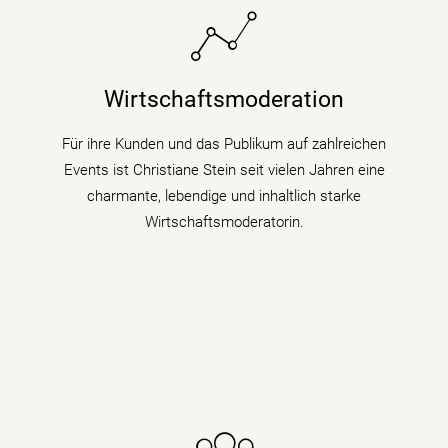
Sie bringt fundiertes Hintergrundwissen (Digitalisierung
& Künstliche Intelligenz) für Wirtschaftsthemen und
Wirtschaftsmoderation
politische Zusammenhänge auf Podiumsdiskussionen
und Fachtagungen mit.
Für ihre Kunden und das Publikum auf zahlreichen
Events ist Christiane Stein seit vielen Jahren eine
mehr erfahren
charmante, lebendige und inhaltlich starke
Wirtschaftsmoderatorin.