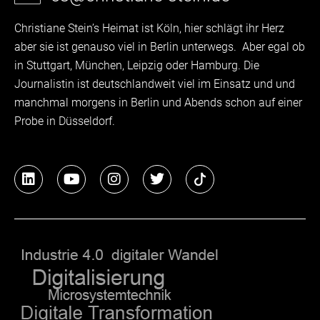
Christiane Stein’s Heimat ist Köln, hier schlägt ihr Herz
aber sie ist genauso viel in Berlin unterwegs. Aber egal ob
in Stuttgart, München, Leipzig oder Hamburg. Die
Journalistin ist deutschlandweit viel im Einsatz und und
manchmal morgens in Berlin und Abends schon auf einer
Probe in Düsseldorf.
L
Y
I
T
i
o
n
w
n
u
s
i
k
t
t
t
e
u
a
t
d
b
g
e
i
e
r
r
n
a
m