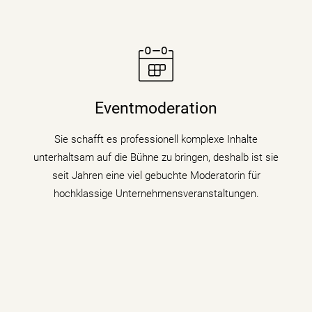
Moderatorin Christiane Stein verbindet charmant und
unterhaltsam Nachrichtenkompetenz mit den Themen
Eventmoderation
ihrer Veranstaltung, Tagung oder Kongresses.
Sie schafft es professionell komplexe Inhalte
mehr erfahren
unterhaltsam auf die Bühne zu bringen, deshalb ist sie
seit Jahren eine viel gebuchte Moderatorin für
hochklassige Unternehmensveranstaltungen.