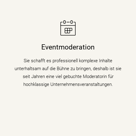
Moderatorin Christiane Stein verbindet charmant und
unterhaltsam Nachrichtenkompetenz mit den Themen
Eventmoderation
ihrer Veranstaltung, Tagung oder Kongresses.
Sie schafft es professionell komplexe Inhalte
mehr erfahren
unterhaltsam auf die Bühne zu bringen, deshalb ist sie
seit Jahren eine viel gebuchte Moderatorin für
hochklassige Unternehmensveranstaltungen.