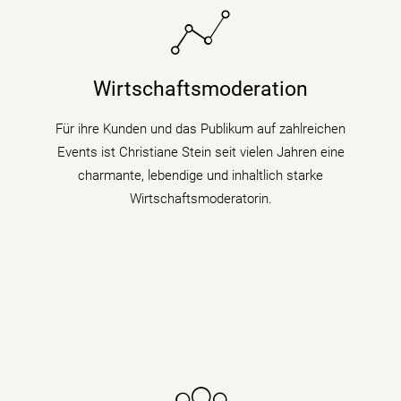
Sie bringt fundiertes Hintergrundwissen (Digitalisierung
& Künstliche Intelligenz) für Wirtschaftsthemen und
Wirtschaftsmoderation
politische Zusammenhänge auf Podiumsdiskussionen
und Fachtagungen mit.
Für ihre Kunden und das Publikum auf zahlreichen
Events ist Christiane Stein seit vielen Jahren eine
mehr erfahren
charmante, lebendige und inhaltlich starke
Wirtschaftsmoderatorin.