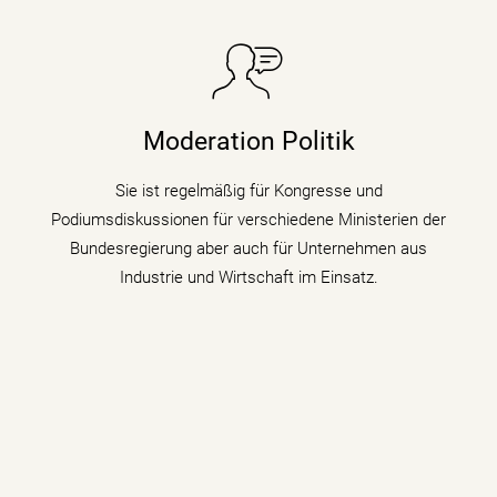
Sie taucht in Podiumsdiskussionen, Symposien und
Kongressen in den digitalen Wandel und begleitet als
Moderation Politik
Moderatorin die digitale Transformation indem sie den
Gästen zu verschiedenen Themen auf den Zahn fühlt.
Sie ist regelmäßig für Kongresse und
Podiumsdiskussionen für verschiedene Ministerien der
mehr erfahren
Bundesregierung aber auch für Unternehmen aus
Industrie und Wirtschaft im Einsatz.