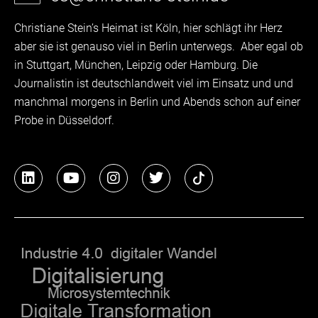
Christiane Stein’s Heimat ist Köln, hier schlägt ihr Herz
aber sie ist genauso viel in Berlin unterwegs. Aber egal ob
in Stuttgart, München, Leipzig oder Hamburg. Die
Journalistin ist deutschlandweit viel im Einsatz und und
manchmal morgens in Berlin und Abends schon auf einer
Probe in Düsseldorf.
L
Y
I
T
i
o
n
w
n
u
s
i
k
t
t
t
e
u
a
t
d
b
g
e
i
e
r
r
n
a
m