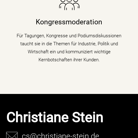
Die Nachrichenjournalistin eröffnet Vorständen,
Ministern und Wirtschaftsgrößen die Bühne auf
Kongressen und Fachtagungen und füllt
Kongressmoderation
Podiumsdiskussionen und Talks mit Kompetenz,
Charme und Lebendigkeit.
Für Tagungen, Kongresse und Podiumsdiskussionen
taucht sie in die Themen für Industrie, Politik und
mehr erfahren
Wirtschaft ein und kommuniziert wichtige
Kernbotschaften ihrer Kunden.
Christiane Stein
cs@christiane-stein.de