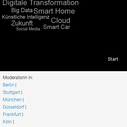
abwechslungsreichen Programm, durch da
Christiane Stein führte."
hagebau
Start
Moderatorin in:
Berlin
|
Stuttgart
|
München
|
Düsseldorf
|
Frankfurt
|
Köln
|