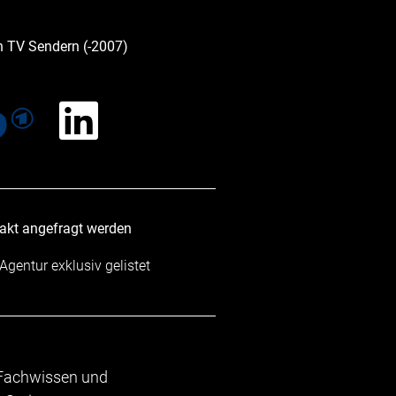
n TV Sendern (-2007)
takt angefragt werden
 Agentur exklusiv gelistet
 Fachwissen und
"...Die Teilnehmer zeigt