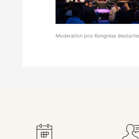
Moderation pco Kongress deutscher
Sie taucht in Podium