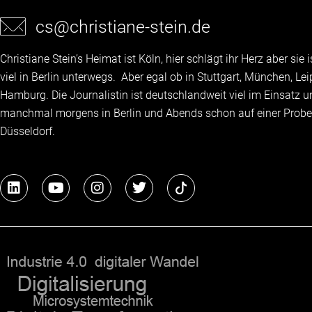
cs@christiane-stein.de
Christiane Stein’s Heimat ist Köln, hier schlägt ihr Herz aber sie
viel in Berlin unterwegs. Aber egal ob in Stuttgart, München, Lei
Hamburg. Die Journalistin ist deutschlandweit viel im Einsatz 
manchmal morgens in Berlin und Abends schon auf einer Probe
Düsseldorf.
L
Y
I
T
i
o
n
w
n
u
s
i
k
t
t
t
e
u
a
t
d
b
g
e
i
e
r
r
n
a
m
"...Die Teilnehmer zeigten sich von dem