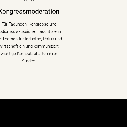
Vorständen, Ministern und
Wirtschaftsgrößen die Bühne auf
Kongressmoderation
ongressen und Fachtagungen und
llt Podiumsdiskussionen und Talks
Für Tagungen, Kongresse und
mit Kompetenz, Charme und
odiumsdiskussionen taucht sie in
Lebendigkeit.
e Themen für Industrie, Politik und
Wirtschaft ein und kommuniziert
mehr erfahren
wichtige Kernbotschaften ihrer
Kunden.