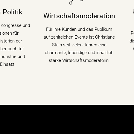
ressen in den
Hintergrundwissen (Digitalisierung &
 begleitet als
Künstliche Intelligenz) für
 Politik
Wirtschaftsmoderation
 digitale
Wirtschaftsthemen und politische
K
ndem sie den
Zusammenhänge auf
fü
r Kongresse und
Für ihre Kunden und das Publikum
edenen Themen
Podiumsdiskussionen und
ionen für
P
auf zahlreichen Events ist Christiane
 fühlt.
Fachtagungen mit.
sterien der
di
Stein seit vielen Jahren eine
ber auch für
charmante, lebendige und inhaltlich
ahren
mehr erfahren
ndustrie und
starke Wirtschaftsmoderatorin.
Einsatz.