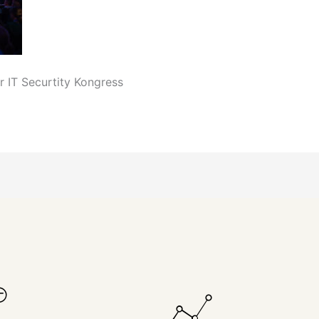
 IT Securtity Kongress
sdiskussionen,
Sie bringt fundiertes
D