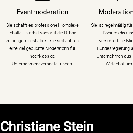
Moderatorin Christiane Stein
Symposien und Kong
verbindet charmant und
digitalen Wandel und
Eventmoderation
Moderation
unterhaltsam Nachrichtenkompetenz
Moderatorin die
mit den Themen ihrer Veranstaltung,
Transformation i
Sie schafft es professionell komplexe
Sie ist regelmäßig fü
Tagung oder Kongresses.
Gästen zu verschi
Inhalte unterhaltsam auf die Bühne
Podiumsdiskuss
auf den Zahn
zu bringen, deshalb ist sie seit Jahren
verschiedene Mini
mehr erfahren
eine viel gebuchte Moderatorin für
Bundesregierung a
mehr erf
hochklassige
Unternehmen aus I
Unternehmensveranstaltungen.
Wirtschaft im 
Christiane Stein