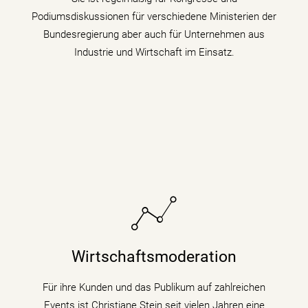
Podiumsdiskussionen für verschiedene Ministerien der
mehr erfahren
Bundesregierung aber auch für Unternehmen aus
Industrie und Wirtschaft im Einsatz.
Sie bringt fundiertes Hintergrundwissen (Digitalisierung
& Künstliche Intelligenz) für Wirtschaftsthemen und
Wirtschaftsmoderation
politische Zusammenhänge auf Podiumsdiskussionen
und Fachtagungen mit.
Für ihre Kunden und das Publikum auf zahlreichen
Events ist Christiane Stein seit vielen Jahren eine