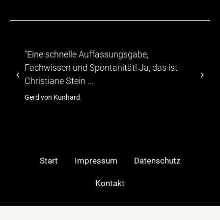
ungsgabe,
"...Die Teilnehmer zeigten si
ität! Ja, das ist
abwechslungsreichen Progr
TV-Moeratorin Christiane Stei
hagebau
Start
Impressum
Datenschutz
Kontakt
Moderatorin in: