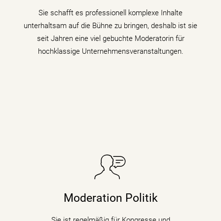
Sie schafft es professionell komplexe Inhalte
mehr erfahren
unterhaltsam auf die Bühne zu bringen, deshalb ist sie
seit Jahren eine viel gebuchte Moderatorin für
hochklassige Unternehmensveranstaltungen.
Sie taucht in Podiumsdiskussionen, Symposien und
Kongressen in den digitalen Wandel und begleitet als
Moderation Politik
Moderatorin die digitale Transformation indem sie den
Gästen zu verschiedenen Themen auf den Zahn fühlt.
Sie ist regelmäßig für Kongresse und