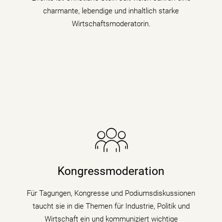
mehr erfahren
charmante, lebendige und inhaltlich starke
Wirtschaftsmoderatorin.
Die Nachrichenjournalistin eröffnet Vorständen,
Ministern und Wirtschaftsgrößen die Bühne auf
Kongressen und Fachtagungen und füllt
Kongressmoderation
Podiumsdiskussionen und Talks mit Kompetenz,
Charme und Lebendigkeit.
Für Tagungen, Kongresse und Podiumsdiskussionen
taucht sie in die Themen für Industrie, Politik und
mehr erfahren
Wirtschaft ein und kommuniziert wichtige