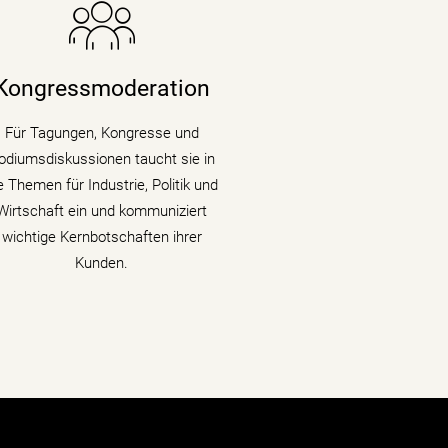
ie Nachrichenjournalistin eröffnet
Vorständen, Ministern und
Wirtschaftsgrößen die Bühne auf
Kongressmoderation
ongressen und Fachtagungen und
llt Podiumsdiskussionen und Talks
Für Tagungen, Kongresse und
mit Kompetenz, Charme und
odiumsdiskussionen taucht sie in
Lebendigkeit.
e Themen für Industrie, Politik und
Wirtschaft ein und kommuniziert
mehr erfahren
wichtige Kernbotschaften ihrer
Kunden.