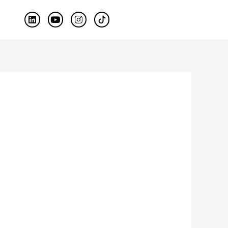
L
Y
I
i
o
n
n
u
s
k
t
t
e
u
a
d
b
g
i
e
r
n
a
m