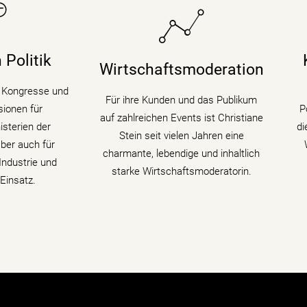
sdiskussionen,
Sie bringt fundiertes
D
ressen in den
Hintergrundwissen (Digitalisierung &
 begleitet als
Künstliche Intelligenz) für
 Politik
Wirtschaftsmoderation
 digitale
Wirtschaftsthemen und politische
K
ndem sie den
Zusammenhänge auf
fü
r Kongresse und
Für ihre Kunden und das Publikum
edenen Themen
Podiumsdiskussionen und
ionen für
P
auf zahlreichen Events ist Christiane
 fühlt.
Fachtagungen mit.
sterien der
di
Stein seit vielen Jahren eine
ber auch für
charmante, lebendige und inhaltlich
ahren
mehr erfahren
ndustrie und
starke Wirtschaftsmoderatorin.
Einsatz.