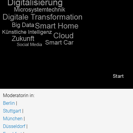
m
"...Die Teilnehmer zeigten sich von dem
abwechslungsreichen Programm, durch da
Christiane Stein führte."
hagebau
Start
Moderatorin in:
Berlin
|
Stuttgart
|
München
|
Düsseldorf
|