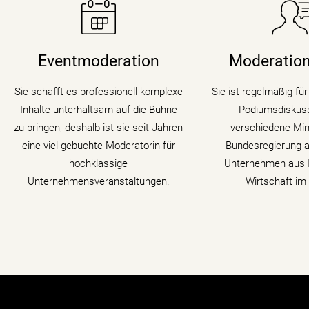
Sie taucht in Podium
Moderatorin Christiane Stein
Symposien und Kong
verbindet charmant und
digitalen Wandel und
Eventmoderation
Moderation
unterhaltsam Nachrichtenkompetenz
Moderatorin die
mit den Themen ihrer Veranstaltung,
Transformation i
Sie schafft es professionell komplexe
Sie ist regelmäßig fü
Tagung oder Kongresses.
Gästen zu verschi
Inhalte unterhaltsam auf die Bühne
Podiumsdiskuss
auf den Zahn
zu bringen, deshalb ist sie seit Jahren
verschiedene Mini
mehr erfahren
eine viel gebuchte Moderatorin für
Bundesregierung a
mehr erf
hochklassige
Unternehmen aus I
Unternehmensveranstaltungen.
Wirtschaft im 