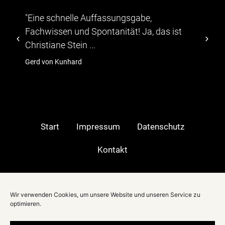
"Eine schnelle Auffassungsgabe,
Fachwissen und Spontanität! Ja, das ist
Christiane Stein ...
Gerd von Kunhard
Start
Impressum
Datenschutz
Kontakt
Moderatorin in:
Wir verwenden Cookies, um unsere Website und unseren Service zu
Berlin
|
optimieren.
Stuttgart
|
München
|