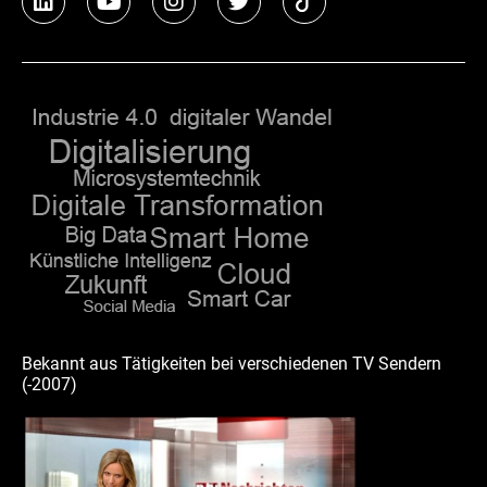
i
o
n
w
n
u
s
i
k
t
t
t
e
u
a
t
d
b
g
e
i
e
r
r
n
a
m
Bekannt aus Tätigkeiten bei verschiedenen TV Sendern
(-2007)