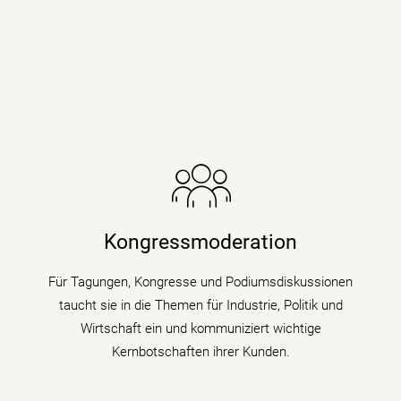
Die Nachrichenjournalistin eröffnet Vorständen,
Ministern und Wirtschaftsgrößen die Bühne auf
Kongressen und Fachtagungen und füllt
Kongressmoderation
Podiumsdiskussionen und Talks mit Kompetenz,
Charme und Lebendigkeit.
Für Tagungen, Kongresse und Podiumsdiskussionen
taucht sie in die Themen für Industrie, Politik und
mehr erfahren
Wirtschaft ein und kommuniziert wichtige
Kernbotschaften ihrer Kunden.