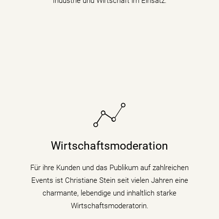
Industrie und Wirtschaft im Einsatz.
Sie bringt fundiertes Hintergrundwissen (Digitalisierung
& Künstliche Intelligenz) für Wirtschaftsthemen und
Wirtschaftsmoderation
politische Zusammenhänge auf Podiumsdiskussionen
und Fachtagungen mit.
Für ihre Kunden und das Publikum auf zahlreichen
Events ist Christiane Stein seit vielen Jahren eine
mehr erfahren
charmante, lebendige und inhaltlich starke
Wirtschaftsmoderatorin.