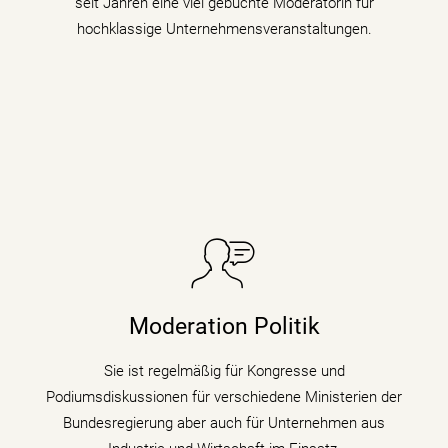
seit Jahren eine viel gebuchte Moderatorin für
hochklassige Unternehmensveranstaltungen.
Sie taucht in Podiumsdiskussionen, Symposien und
Kongressen in den digitalen Wandel und begleitet als
Moderation Politik
Moderatorin die digitale Transformation indem sie den
Gästen zu verschiedenen Themen auf den Zahn fühlt.
Sie ist regelmäßig für Kongresse und
Podiumsdiskussionen für verschiedene Ministerien der
mehr erfahren
Bundesregierung aber auch für Unternehmen aus