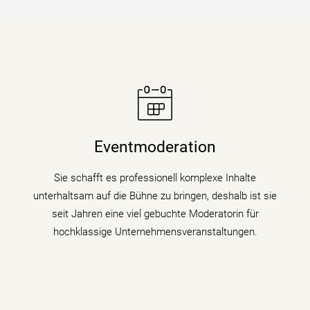
Moderatorin Christiane Stein verbindet charmant und
unterhaltsam Nachrichtenkompetenz mit den Themen
Eventmoderation
ihrer Veranstaltung, Tagung oder Kongresses.
Sie schafft es professionell komplexe Inhalte
mehr erfahren
unterhaltsam auf die Bühne zu bringen, deshalb ist sie
seit Jahren eine viel gebuchte Moderatorin für
hochklassige Unternehmensveranstaltungen.