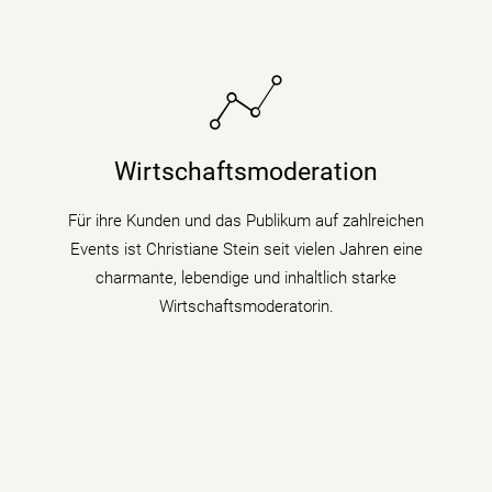
Sie bringt fundiertes Hintergrundwissen (Digitalisierung
& Künstliche Intelligenz) für Wirtschaftsthemen und
Wirtschaftsmoderation
politische Zusammenhänge auf Podiumsdiskussionen
und Fachtagungen mit.
Für ihre Kunden und das Publikum auf zahlreichen
Events ist Christiane Stein seit vielen Jahren eine
mehr erfahren
charmante, lebendige und inhaltlich starke
Wirtschaftsmoderatorin.