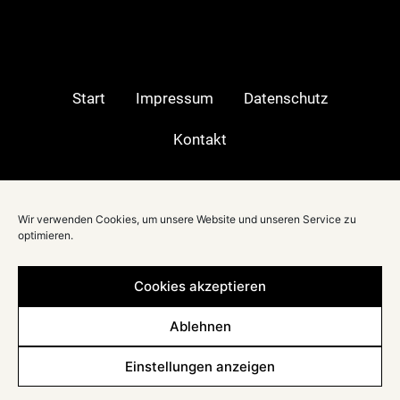
Start
Impressum
Datenschutz
Kontakt
Moderatorin in:
Wir verwenden Cookies, um unsere Website und unseren Service zu
Berlin
|
optimieren.
Stuttgart
|
München
|
Cookies akzeptieren
Düsseldorf
|
Frankfurt
|
Ablehnen
Köln
|
Hamburg
|
Einstellungen anzeigen
Hannover