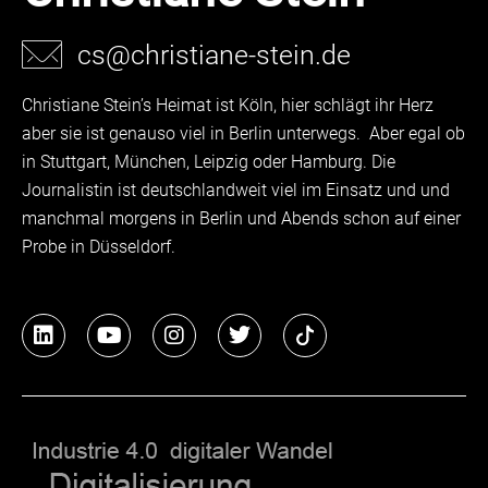
cs@christiane-stein.de
Christiane Stein’s Heimat ist Köln, hier schlägt ihr Herz
aber sie ist genauso viel in Berlin unterwegs. Aber egal ob
in Stuttgart, München, Leipzig oder Hamburg. Die
Journalistin ist deutschlandweit viel im Einsatz und und
manchmal morgens in Berlin und Abends schon auf einer
Probe in Düsseldorf.
L
Y
I
T
i
o
n
w
n
u
s
i
k
t
t
t
e
u
a
t
d
b
g
e
i
e
r
r
n
a