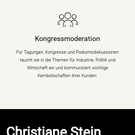
Die Nachrichenjournalistin eröffnet Vorständen,
Ministern und Wirtschaftsgrößen die Bühne auf
Kongressen und Fachtagungen und füllt
Kongressmoderation
Podiumsdiskussionen und Talks mit Kompetenz,
Charme und Lebendigkeit.
Für Tagungen, Kongresse und Podiumsdiskussionen
taucht sie in die Themen für Industrie, Politik und
mehr erfahren
Wirtschaft ein und kommuniziert wichtige
Kernbotschaften ihrer Kunden.
Christiane Stein