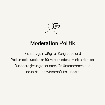
Sie taucht in Podiumsdiskussionen, Symposien und
Kongressen in den digitalen Wandel und begleitet als
Moderation Politik
Moderatorin die digitale Transformation indem sie den
Gästen zu verschiedenen Themen auf den Zahn fühlt.
Sie ist regelmäßig für Kongresse und
Podiumsdiskussionen für verschiedene Ministerien der
mehr erfahren
Bundesregierung aber auch für Unternehmen aus
Industrie und Wirtschaft im Einsatz.