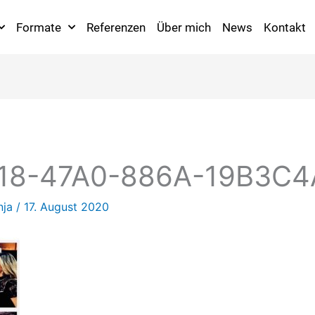
Formate
Referenzen
Über mich
News
Kontakt
18-47A0-886A-19B3C4
nja
/
17. August 2020