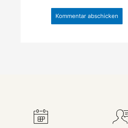
Sie taucht in Podium
Moderatorin Christiane Stein
Symposien und Kong