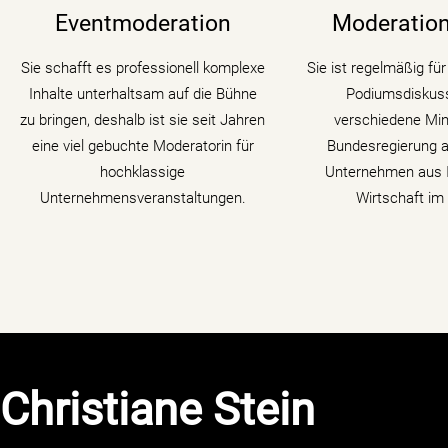
verbindet charmant und
digitalen Wandel und
Eventmoderation
Moderation
unterhaltsam Nachrichtenkompetenz
Moderatorin die
mit den Themen ihrer Veranstaltung,
Transformation i
Sie schafft es professionell komplexe
Sie ist regelmäßig fü
Tagung oder Kongresses.
Gästen zu verschi
Inhalte unterhaltsam auf die Bühne
Podiumsdiskuss
auf den Zahn
zu bringen, deshalb ist sie seit Jahren
verschiedene Mini
mehr erfahren
eine viel gebuchte Moderatorin für
Bundesregierung a
mehr erf
hochklassige
Unternehmen aus I
Unternehmensveranstaltungen.
Wirtschaft im 
Christiane Stein