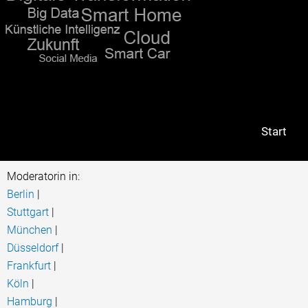
Gerd von Kunhard
Start
Moderatorin in:
Berlin
|
Stuttgart
|
München
|
Düsseldorf
|
Frankfurt
|
Köln
|
Hamburg
|