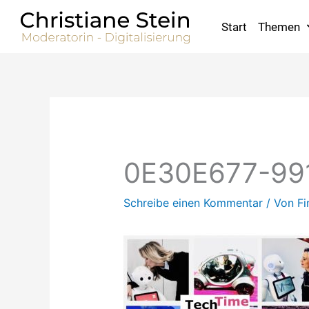
Zum
Inhalt
Start
Themen
springen
0E30E677-99
Schreibe einen Kommentar
/ Von
Fi