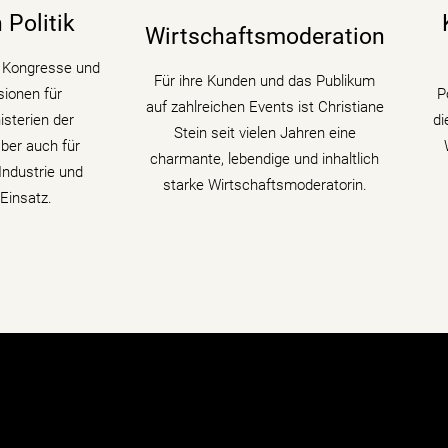
 begleitet als
Künstliche Intelligenz) für
 Politik
Wirtschaftsmoderation
 digitale
Wirtschaftsthemen und politische
K
ndem sie den
Zusammenhänge auf
fü
r Kongresse und
Für ihre Kunden und das Publikum
edenen Themen
Podiumsdiskussionen und
ionen für
P
auf zahlreichen Events ist Christiane
 fühlt.
Fachtagungen mit.
sterien der
di
Stein seit vielen Jahren eine
ber auch für
charmante, lebendige und inhaltlich
ahren
mehr erfahren
ndustrie und
starke Wirtschaftsmoderatorin.
Einsatz.