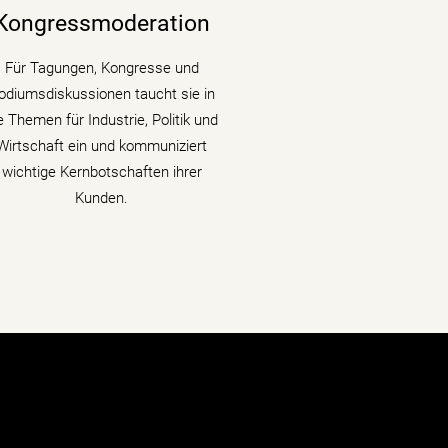
Wirtschaftsgrößen die Bühne auf
Kongressmoderation
ongressen und Fachtagungen und
llt Podiumsdiskussionen und Talks
Für Tagungen, Kongresse und
mit Kompetenz, Charme und
odiumsdiskussionen taucht sie in
Lebendigkeit.
e Themen für Industrie, Politik und
Wirtschaft ein und kommuniziert
mehr erfahren
wichtige Kernbotschaften ihrer
Kunden.