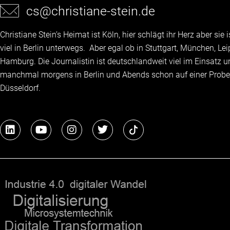
cs@christiane-stein.de
Christiane Stein’s Heimat ist Köln, hier schlägt ihr Herz aber sie
viel in Berlin unterwegs. Aber egal ob in Stuttgart, München, Lei
Hamburg. Die Journalistin ist deutschlandweit viel im Einsatz 
manchmal morgens in Berlin und Abends schon auf einer Probe
Düsseldorf.
L
Y
I
T
i
o
n
w
n
u
s
i
k
t
t
t
e
u
a
t
d
b
g
e
i
e
r
r
n
a
m
"Eine schnelle Auffassungsgabe,
s TV-Moeratorin
Spontanität! Ja, das ist Christiane 