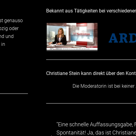
Bekannt aus Tätigkeiten bei verschiedene
 ist genauso
pzig oder
und und
 in
Christiane Stein kann direkt über den Kon
Die Moderatorin ist bei keiner
 Fachwissen und
"...Die Teilnehmer zeigt
Stein ...
abwechslungsreichen P