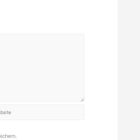
site
ichern.