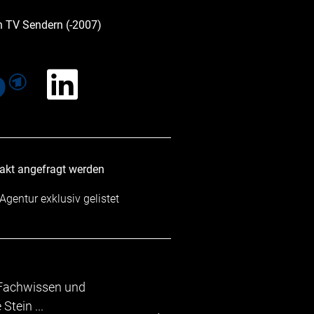
n TV Sendern (-2007)
takt angefragt werden
 Agentur exklusiv gelistet
en sich von dem
"Eine schnell
rogramm, durch das TV-Moeratorin
Spontanität! Ja