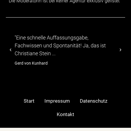
Die Moderatorin ist bei keiner Agentur exklusiv gelistet
le Auffassungsgabe,
"...Die Teilnehmer 
nd Spontanität! Ja, das ist
abwechslungsreic
ein ...
TV-Moeratorin Chris
ard
hagebau
Start
Impressum
Datenschutz
Kontakt