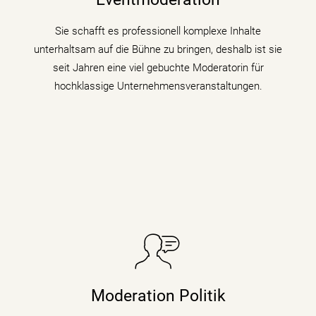
ihrer Veranstaltung, Tagung oder Kongresses.
Sie schafft es professionell komplexe Inhalte
mehr erfahren
unterhaltsam auf die Bühne zu bringen, deshalb ist sie
seit Jahren eine viel gebuchte Moderatorin für
hochklassige Unternehmensveranstaltungen.
Sie taucht in Podiumsdiskussionen, Symposien und
Kongressen in den digitalen Wandel und begleitet als
Moderation Politik
Moderatorin die digitale Transformation indem sie den
Gästen zu verschiedenen Themen auf den Zahn fühlt.