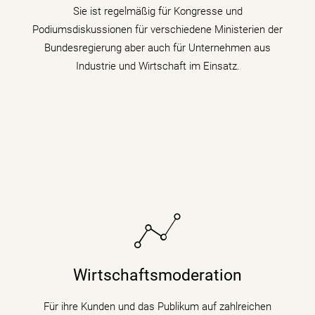
Sie ist regelmäßig für Kongresse und
Podiumsdiskussionen für verschiedene Ministerien der
mehr erfahren
Bundesregierung aber auch für Unternehmen aus
Industrie und Wirtschaft im Einsatz.
Sie bringt fundiertes Hintergrundwissen (Digitalisierung
& Künstliche Intelligenz) für Wirtschaftsthemen und
Wirtschaftsmoderation
politische Zusammenhänge auf Podiumsdiskussionen
und Fachtagungen mit.
Für ihre Kunden und das Publikum auf zahlreichen