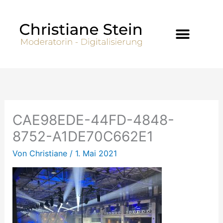
Zum
Inhalt
springen
CAE98EDE-44FD-4848-
8752-A1DE70C662E1
Von
Christiane
/
1. Mai 2021