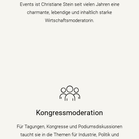
Events ist Christiane Stein seit vielen Jahren eine
mehr erfahren
charmante, lebendige und inhaltlich starke
Wirtschaftsmoderatorin.
Die Nachrichenjournalistin eröffnet Vorständen,
Ministern und Wirtschaftsgrößen die Bühne auf
Kongressen und Fachtagungen und füllt
Kongressmoderation
Podiumsdiskussionen und Talks mit Kompetenz,
Charme und Lebendigkeit.
Für Tagungen, Kongresse und Podiumsdiskussionen
taucht sie in die Themen für Industrie, Politik und