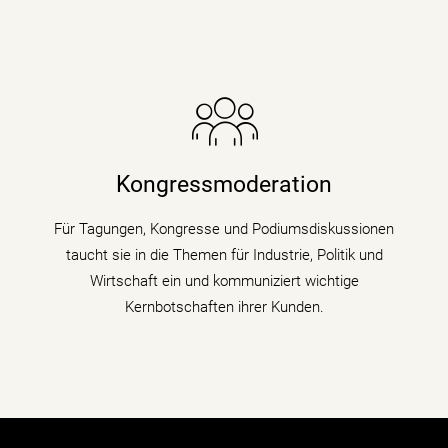
Die Nachrichenjournalistin eröffnet Vorständen,
Ministern und Wirtschaftsgrößen die Bühne auf
Kongressen und Fachtagungen und füllt
Kongressmoderation
Podiumsdiskussionen und Talks mit Kompetenz,
Charme und Lebendigkeit.
Für Tagungen, Kongresse und Podiumsdiskussionen
taucht sie in die Themen für Industrie, Politik und
mehr erfahren
Wirtschaft ein und kommuniziert wichtige
Kernbotschaften ihrer Kunden.