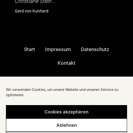
tiane Stein ...
TV-Moerator
von Kunhard
hagebau
Start
Impressum
Datenschutz
Kontakt
Moderatorin in:
Wir verwenden Cookies, um unsere Website und unseren Service zu
Berlin
|
optimieren.
Stuttgart
|
München
|
Cookies akzeptieren
Düsseldorf
|
Frankfurt
|
Ablehnen
Köln
|