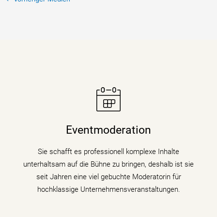
Moderatorin Christiane Stein verbindet charmant und
unterhaltsam Nachrichtenkompetenz mit den Themen
Eventmoderation
ihrer Veranstaltung, Tagung oder Kongresses.
Sie schafft es professionell komplexe Inhalte
mehr erfahren
unterhaltsam auf die Bühne zu bringen, deshalb ist sie
seit Jahren eine viel gebuchte Moderatorin für
hochklassige Unternehmensveranstaltungen.