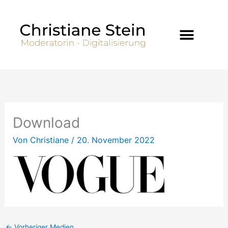
Zum
Inhalt
springen
Download
Von
Christiane
/
20. November 2022
←
Vorheriger Medien