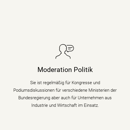
Sie taucht in Podiumsdiskussionen, Symposien und
Kongressen in den digitalen Wandel und begleitet als
Moderation Politik
Moderatorin die digitale Transformation indem sie den
Gästen zu verschiedenen Themen auf den Zahn fühlt.
Sie ist regelmäßig für Kongresse und
Podiumsdiskussionen für verschiedene Ministerien der
mehr erfahren
Bundesregierung aber auch für Unternehmen aus
Industrie und Wirtschaft im Einsatz.