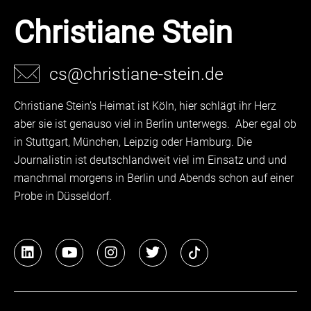
Christiane Stein
cs@christiane-stein.de
Christiane Stein’s Heimat ist Köln, hier schlägt ihr Herz
aber sie ist genauso viel in Berlin unterwegs. Aber egal ob
in Stuttgart, München, Leipzig oder Hamburg. Die
Journalistin ist deutschlandweit viel im Einsatz und und
manchmal morgens in Berlin und Abends schon auf einer
Probe in Düsseldorf.
L
Y
I
T
i
o
n
w
n
u
s
i
k
t
t
t
e
u
a
t