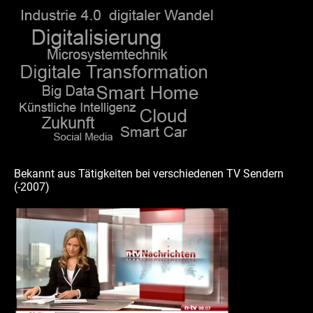
d
b
g
e
i
e
r
r
n
a
m
Bekannt aus Tätigkeiten bei verschiedenen TV Sendern
(-2007)