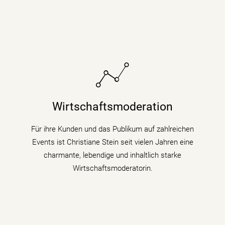
Sie bringt fundiertes Hintergrundwissen (Digitalisierung
& Künstliche Intelligenz) für Wirtschaftsthemen und
Wirtschaftsmoderation
politische Zusammenhänge auf Podiumsdiskussionen
und Fachtagungen mit.
Für ihre Kunden und das Publikum auf zahlreichen
Events ist Christiane Stein seit vielen Jahren eine
mehr erfahren
charmante, lebendige und inhaltlich starke
Wirtschaftsmoderatorin.