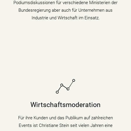
Podiumsdiskussionen für verschiedene Ministerien der
mehr erfahren
Bundesregierung aber auch für Unternehmen aus
Industrie und Wirtschaft im Einsatz.
Sie bringt fundiertes Hintergrundwissen (Digitalisierung
& Künstliche Intelligenz) für Wirtschaftsthemen und
Wirtschaftsmoderation
politische Zusammenhänge auf Podiumsdiskussionen
und Fachtagungen mit.
Für ihre Kunden und das Publikum auf zahlreichen
Events ist Christiane Stein seit vielen Jahren eine
mehr erfahren