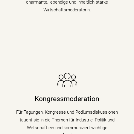
charmante, lebendige und inhaltlich starke
Wirtschaftsmoderatorin.
Die Nachrichenjournalistin eröffnet Vorständen,
Ministern und Wirtschaftsgrößen die Bühne auf
Kongressen und Fachtagungen und füllt
Kongressmoderation
Podiumsdiskussionen und Talks mit Kompetenz,
Charme und Lebendigkeit.
Für Tagungen, Kongresse und Podiumsdiskussionen
taucht sie in die Themen für Industrie, Politik und
mehr erfahren
Wirtschaft ein und kommuniziert wichtige