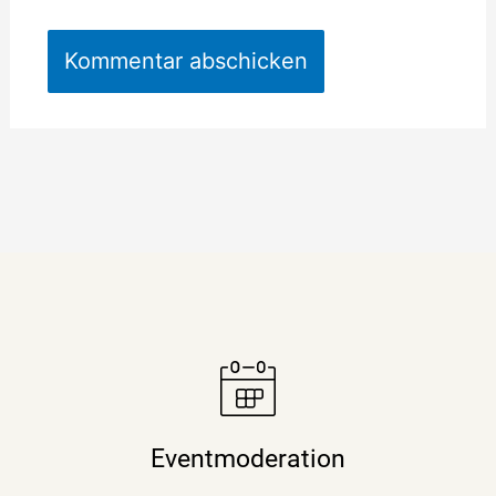
Moderatorin Christiane Stein verbindet charmant und
unterhaltsam Nachrichtenkompetenz mit den Themen
Eventmoderation
ihrer Veranstaltung, Tagung oder Kongresses.