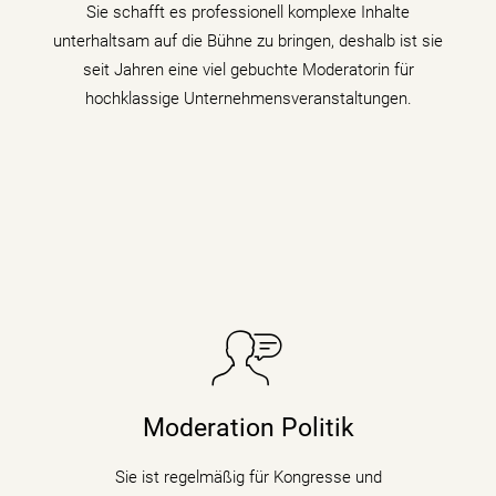
Sie schafft es professionell komplexe Inhalte
mehr erfahren
unterhaltsam auf die Bühne zu bringen, deshalb ist sie
seit Jahren eine viel gebuchte Moderatorin für
hochklassige Unternehmensveranstaltungen.
Sie taucht in Podiumsdiskussionen, Symposien und
Kongressen in den digitalen Wandel und begleitet als
Moderation Politik
Moderatorin die digitale Transformation indem sie den
Gästen zu verschiedenen Themen auf den Zahn fühlt.
Sie ist regelmäßig für Kongresse und