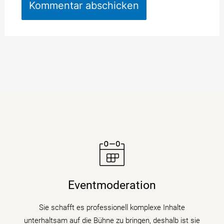
Moderatorin Christiane Stein verbindet charmant und
unterhaltsam Nachrichtenkompetenz mit den Themen
Eventmoderation
ihrer Veranstaltung, Tagung oder Kongresses.
Sie schafft es professionell komplexe Inhalte
mehr erfahren
unterhaltsam auf die Bühne zu bringen, deshalb ist sie