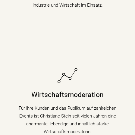
Industrie und Wirtschaft im Einsatz.
Sie bringt fundiertes Hintergrundwissen (Digitalisierung
& Künstliche Intelligenz) für Wirtschaftsthemen und
Wirtschaftsmoderation
politische Zusammenhänge auf Podiumsdiskussionen
und Fachtagungen mit.
Für ihre Kunden und das Publikum auf zahlreichen
Events ist Christiane Stein seit vielen Jahren eine
mehr erfahren
charmante, lebendige und inhaltlich starke
Wirtschaftsmoderatorin.