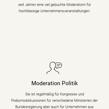
seit Jahren eine viel gebuchte Moderatorin für
hochklassige Unternehmensveranstaltungen.
Sie taucht in Podiumsdiskussionen, Symposien und
Kongressen in den digitalen Wandel und begleitet als
Moderation Politik
Moderatorin die digitale Transformation indem sie den
Gästen zu verschiedenen Themen auf den Zahn fühlt.
Sie ist regelmäßig für Kongresse und
Podiumsdiskussionen für verschiedene Ministerien der
mehr erfahren
Bundesregierung aber auch für Unternehmen aus