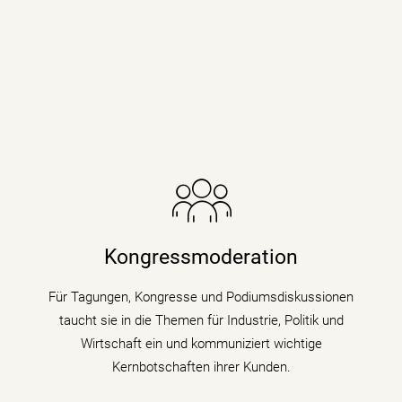
Die Nachrichenjournalistin eröffnet Vorständen,
Ministern und Wirtschaftsgrößen die Bühne auf
Kongressen und Fachtagungen und füllt
Kongressmoderation
Podiumsdiskussionen und Talks mit Kompetenz,
Charme und Lebendigkeit.
Für Tagungen, Kongresse und Podiumsdiskussionen
taucht sie in die Themen für Industrie, Politik und
mehr erfahren
Wirtschaft ein und kommuniziert wichtige
Kernbotschaften ihrer Kunden.