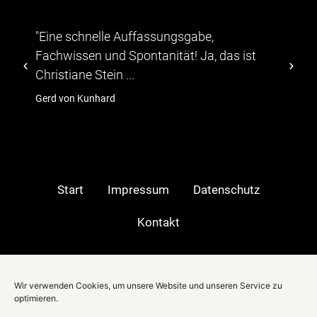
"...Die Teilnehmer zeigten sich von dem
 das ist
abwechslungsreichen Programm, durc
TV-Moeratorin Christiane Stein führte."
hagebau
Start
Impressum
Datenschutz
Kontakt
Moderatorin in:
Wir verwenden Cookies, um unsere Website und unseren Service zu
Berlin
|
optimieren.
Stuttgart
|